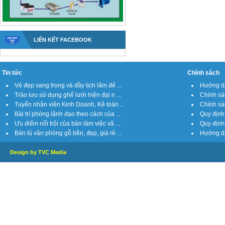
LIÊN KẾT FACEBOOK
Tin tức
Chính sách
Vẻ đẹp sang trọng và đầy lịch lãm đế ...
Hướng dẫ
Trào lưu sử dụng ghế lưới hiện đại n ...
Chính sá
Tuyển nhân viên Kinh Doanh, Kê toán ...
Chính sách
Bài trí phòng lãnh đạo theo cách của ...
Quy định 
Ưu điểm nổi trội của bàn làm việc vă ...
Quy định 
Bán tủ văn phòng gỗ bền, đẹp, giá rẻ ...
Hướng dẫ
Design by TVC Media