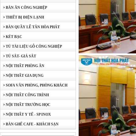
BÀN ĂN CÔNG NGHIỆP
THIẾT BỊ ĐIỆN LẠNH
BÀN QUẦY LỄ TÂN HÒA PHÁT
KÉT BẠC
TỦ TÀI LIỆU GỖ CÔNG NGHIỆP
TỦ SẮT- GIÁ SẮT
NỘI THẤT PHÒNG ĂN
NỘI THẤT GIA DỤNG
SOFA VĂN PHÒNG, PHÒNG KHÁCH
NỘI THẤT CÔNG TRÌNH
NỘI THẤT TRƯỜNG HỌC
NỘI THẤT Y TẾ - SP INOX
BÀN GHẾ CAFE - KHÁCH SẠN