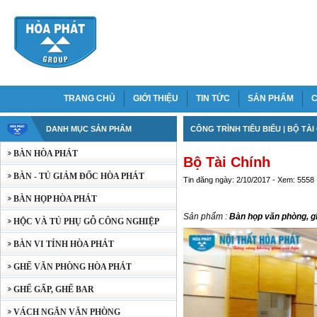
TRANG CHỦ
GIỚI THIỆU
TIN TỨC
SẢN PHẨM
C
DANH MỤC SẢN PHẨM
CÔNG TRÌNH TIÊU BIỂU
|
BỘ TÀI
BÀN HÒA PHÁT
Bộ Tài Chính
BÀN - TỦ GIÁM ĐỐC HÒA PHÁT
Tin đăng ngày: 2/10/2017 - Xem: 5558
BÀN HỌP HÒA PHÁT
Sản phẩm :
Bàn họp văn phòng
,
g
HỘC VÀ TỦ PHỤ GỖ CÔNG NGHIỆP
BÀN VI TÍNH HÒA PHÁT
GHẾ VĂN PHÒNG HÒA PHÁT
GHẾ GẤP, GHẾ BAR
VÁCH NGĂN VĂN PHÒNG