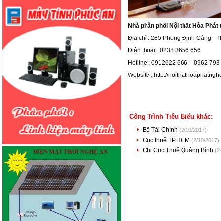
Nhà phân phối Nội thất Hòa Phát u
Địa chỉ : 285 Phong Định Cảng - T
Điện thoại : 0238 3656 656
Hotline : 0912622 666 - 0962 793
Website :
http://noithathoaphatng
Công Trình Tiêu Biểu khác:
Bộ Tài Chính
(2/10/2017)
Cục thuế TP.HCM
(2/10/2017)
Chi Cục Thuế Quảng Bình
(2