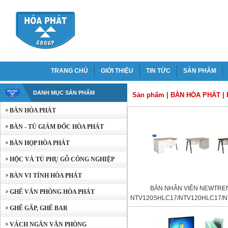
TRANG CHỦ
GIỚI THIỆU
TIN TỨC
SẢN PHẨM
DANH MỤC SẢN PHẨM
Sản phẩm
|
BÀN HÒA PHÁT
|
BÀN HÒA PHÁT
BÀN - TỦ GIÁM ĐỐC HÒA PHÁT
BÀN HỌP HÒA PHÁT
HỘC VÀ TỦ PHỤ GỖ CÔNG NGHIỆP
BÀN VI TÍNH HÒA PHÁT
BÀN NHÂN VIÊN NEWTREN
GHẾ VĂN PHÒNG HÒA PHÁT
NTV120SHLC17/NTV120HLC17/
GHẾ GẤP, GHẾ BAR
VÁCH NGĂN VĂN PHÒNG