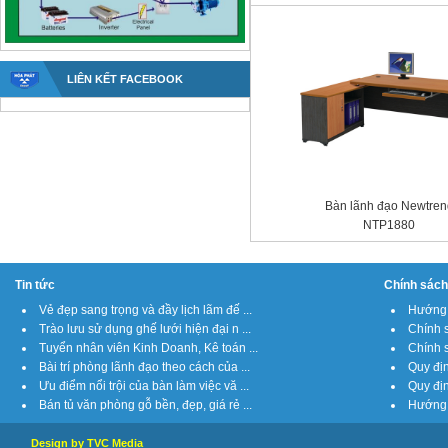
LIÊN KẾT FACEBOOK
Bàn lãnh đạo Newtren
NTP1880
Tin tức
Chính sách
Vẻ đẹp sang trọng và đầy lịch lãm đế ...
Hướng d
Trào lưu sử dụng ghế lưới hiện đại n ...
Chính s
Tuyển nhân viên Kinh Doanh, Kê toán ...
Chính s
Bài trí phòng lãnh đạo theo cách của ...
Quy địn
Ưu điểm nổi trội của bàn làm việc vă ...
Quy địn
Bán tủ văn phòng gỗ bền, đẹp, giá rẻ ...
Hướng 
Design by TVC Media