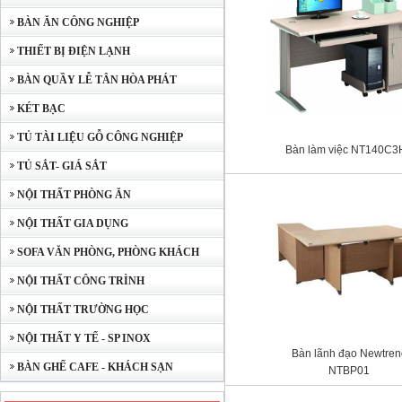
BÀN ĂN CÔNG NGHIỆP
THIẾT BỊ ĐIỆN LẠNH
BÀN QUẦY LỄ TÂN HÒA PHÁT
KÉT BẠC
TỦ TÀI LIỆU GỖ CÔNG NGHIỆP
Bàn làm việc NT140C3
TỦ SẮT- GIÁ SẮT
NỘI THẤT PHÒNG ĂN
NỘI THẤT GIA DỤNG
SOFA VĂN PHÒNG, PHÒNG KHÁCH
NỘI THẤT CÔNG TRÌNH
NỘI THẤT TRƯỜNG HỌC
NỘI THẤT Y TẾ - SP INOX
Bàn lãnh đạo Newtren
BÀN GHẾ CAFE - KHÁCH SẠN
NTBP01