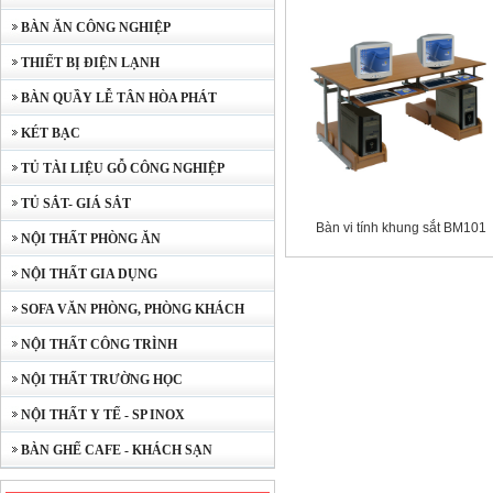
BÀN ĂN CÔNG NGHIỆP
THIẾT BỊ ĐIỆN LẠNH
BÀN QUẦY LỄ TÂN HÒA PHÁT
KÉT BẠC
TỦ TÀI LIỆU GỖ CÔNG NGHIỆP
TỦ SẮT- GIÁ SẮT
Bàn vi tính khung sắt BM101
NỘI THẤT PHÒNG ĂN
NỘI THẤT GIA DỤNG
SOFA VĂN PHÒNG, PHÒNG KHÁCH
NỘI THẤT CÔNG TRÌNH
NỘI THẤT TRƯỜNG HỌC
NỘI THẤT Y TẾ - SP INOX
BÀN GHẾ CAFE - KHÁCH SẠN