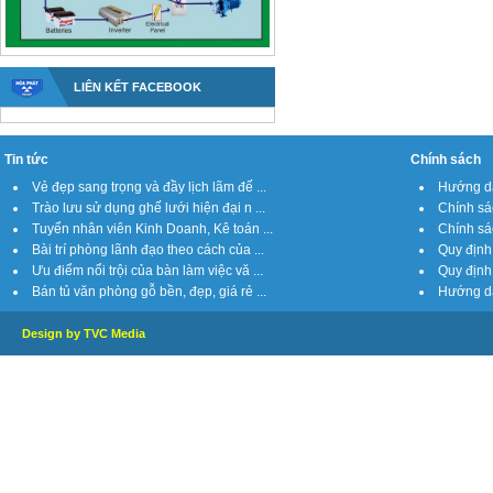
LIÊN KẾT FACEBOOK
Tin tức
Chính sách
Vẻ đẹp sang trọng và đầy lịch lãm đế ...
Hướng dẫ
Trào lưu sử dụng ghế lưới hiện đại n ...
Chính sá
Tuyển nhân viên Kinh Doanh, Kê toán ...
Chính sách
Bài trí phòng lãnh đạo theo cách của ...
Quy định 
Ưu điểm nổi trội của bàn làm việc vă ...
Quy định 
Bán tủ văn phòng gỗ bền, đẹp, giá rẻ ...
Hướng dẫ
Design by TVC Media