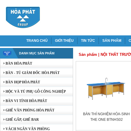
TRANG CHỦ
GIỚI THIỆU
TIN TỨC
SẢN PHẨM
C
DANH MỤC SẢN PHẨM
Sản phẩm
|
NỘI THẤT TRƯ
BÀN HÒA PHÁT
BÀN - TỦ GIÁM ĐỐC HÒA PHÁT
BÀN HỌP HÒA PHÁT
HỘC VÀ TỦ PHỤ GỖ CÔNG NGHIỆP
BÀN VI TÍNH HÒA PHÁT
GHẾ VĂN PHÒNG HÒA PHÁT
BÀN THÍ NGHIỆM HÓA-SINH
GHẾ GẤP, GHẾ BAR
THE ONE BTNHS02
VÁCH NGĂN VĂN PHÒNG