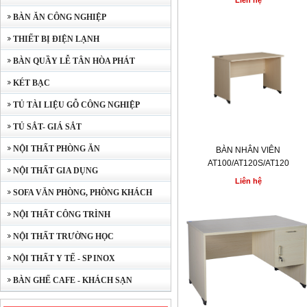
Liên hệ
BÀN ĂN CÔNG NGHIỆP
THIẾT BỊ ĐIỆN LẠNH
BÀN QUẦY LỄ TÂN HÒA PHÁT
KÉT BẠC
TỦ TÀI LIỆU GỖ CÔNG NGHIỆP
TỦ SẮT- GIÁ SẮT
NỘI THẤT PHÒNG ĂN
BÀN NHÂN VIÊN
AT100/AT120S/AT120
NỘI THẤT GIA DỤNG
Liên hệ
SOFA VĂN PHÒNG, PHÒNG KHÁCH
NỘI THẤT CÔNG TRÌNH
NỘI THẤT TRƯỜNG HỌC
NỘI THẤT Y TẾ - SP INOX
BÀN GHẾ CAFE - KHÁCH SẠN