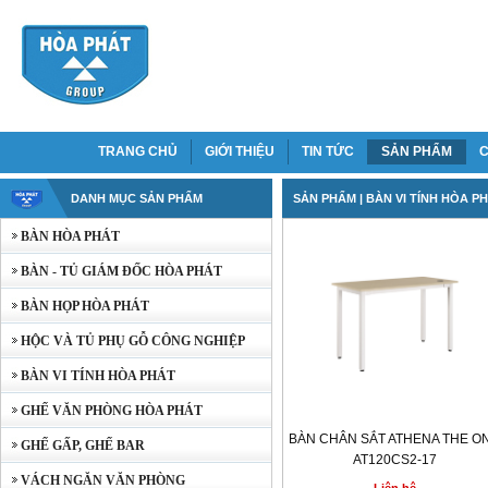
TRANG CHỦ
GIỚI THIỆU
TIN TỨC
SẢN PHẨM
C
DANH MỤC SẢN PHẨM
SẢN PHẨM
| BÀN VI TÍNH HÒA P
BÀN HÒA PHÁT
BÀN - TỦ GIÁM ĐỐC HÒA PHÁT
BÀN HỌP HÒA PHÁT
HỘC VÀ TỦ PHỤ GỖ CÔNG NGHIỆP
BÀN VI TÍNH HÒA PHÁT
GHẾ VĂN PHÒNG HÒA PHÁT
BÀN CHÂN SẮT ATHENA THE O
GHẾ GẤP, GHẾ BAR
AT120CS2-17
VÁCH NGĂN VĂN PHÒNG