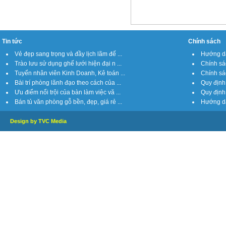
Tin tức
Chính sách
Vẻ đẹp sang trọng và đầy lịch lãm đế ...
Hướng dẫ
Trào lưu sử dụng ghế lưới hiện đại n ...
Chính sá
Tuyển nhân viên Kinh Doanh, Kê toán ...
Chính sách
Bài trí phòng lãnh đạo theo cách của ...
Quy định 
Ưu điểm nổi trội của bàn làm việc vă ...
Quy định 
Bán tủ văn phòng gỗ bền, đẹp, giá rẻ ...
Hướng dẫ
Design by TVC Media