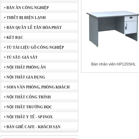
BÀN ĂN CÔNG NGHIỆP
THIẾT BỊ ĐIỆN LẠNH
BÀN QUẦY LỄ TÂN HÒA PHÁT
KÉT BẠC
TỦ TÀI LIỆU GỖ CÔNG NGHIỆP
TỦ SẮT- GIÁ SẮT
Bàn nhân viên HP120SHL
NỘI THẤT PHÒNG ĂN
NỘI THẤT GIA DỤNG
SOFA VĂN PHÒNG, PHÒNG KHÁCH
NỘI THẤT CÔNG TRÌNH
NỘI THẤT TRƯỜNG HỌC
NỘI THẤT Y TẾ - SP INOX
BÀN GHẾ CAFE - KHÁCH SẠN