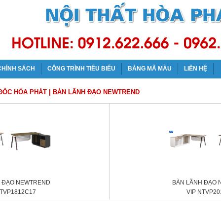
CHÍNH SÁCH
CÔNG TRÌNH TIÊU BIỂU
BẢNG MÃ MÀU
LIÊN HỆ
 ĐỐC HÒA PHÁT
|
BÀN LÃNH ĐẠO NEWTREND
H ĐẠO NEWTREND
BÀN LÃNH ĐẠO
NTVP1812C17
VIP NTVP20