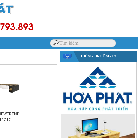
THÔNG TIN CÔNG TY
 NEWTREND
18C17