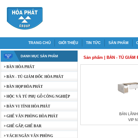
TRANG CHỦ
GIỚI THIỆU
TIN TỨC
SẢN PHẨM
DANH MỤC SẢN PHẨM
Sản phẩm
|
BÀN - TỦ GIÁM
BÀN HÒA PHÁT
BÀN - TỦ GIÁM ĐỐC HÒA PHÁT
BÀN HỌP HÒA PHÁT
HỘC VÀ TỦ PHỤ GỖ CÔNG NGHIỆP
BÀN VI TÍNH HÒA PHÁT
BÀN LÃN
GHẾ VĂN PHÒNG HÒA PHÁT
VIP 
GHẾ GẤP, GHẾ BAR
VÁCH NGĂN VĂN PHÒNG