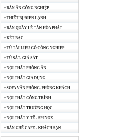
BÀN ĂN CÔNG NGHIỆP
THIẾT BỊ ĐIỆN LẠNH
BÀN QUẦY LỄ TÂN HÒA PHÁT
KÉT BẠC
TỦ TÀI LIỆU GỖ CÔNG NGHIỆP
TỦ SẮT- GIÁ SẮT
NỘI THẤT PHÒNG ĂN
NỘI THẤT GIA DỤNG
SOFA VĂN PHÒNG, PHÒNG KHÁCH
NỘI THẤT CÔNG TRÌNH
NỘI THẤT TRƯỜNG HỌC
NỘI THẤT Y TẾ - SP INOX
BÀN GHẾ CAFE - KHÁCH SẠN