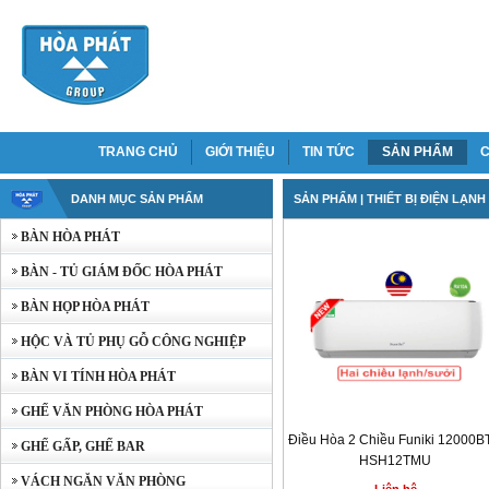
TRANG CHỦ
GIỚI THIỆU
TIN TỨC
SẢN PHẨM
C
DANH MỤC SẢN PHẨM
SẢN PHẨM
| THIẾT BỊ ĐIỆN LẠNH
BÀN HÒA PHÁT
BÀN - TỦ GIÁM ĐỐC HÒA PHÁT
BÀN HỌP HÒA PHÁT
HỘC VÀ TỦ PHỤ GỖ CÔNG NGHIỆP
BÀN VI TÍNH HÒA PHÁT
GHẾ VĂN PHÒNG HÒA PHÁT
Điều Hòa 2 Chiều Funiki 12000B
GHẾ GẤP, GHẾ BAR
HSH12TMU
VÁCH NGĂN VĂN PHÒNG