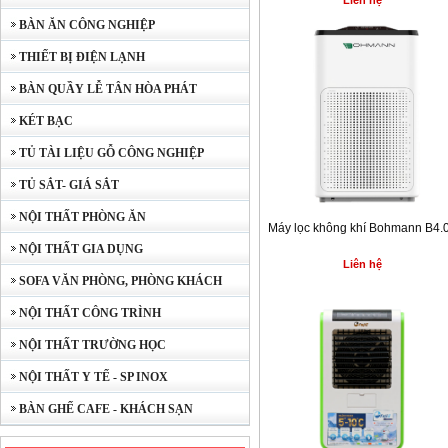
Liên hệ
BÀN ĂN CÔNG NGHIỆP
THIẾT BỊ ĐIỆN LẠNH
BÀN QUẦY LỄ TÂN HÒA PHÁT
KÉT BẠC
TỦ TÀI LIỆU GỖ CÔNG NGHIỆP
TỦ SẮT- GIÁ SẮT
NỘI THẤT PHÒNG ĂN
Máy lọc không khí Bohmann B4.
NỘI THẤT GIA DỤNG
Liên hệ
SOFA VĂN PHÒNG, PHÒNG KHÁCH
NỘI THẤT CÔNG TRÌNH
NỘI THẤT TRƯỜNG HỌC
NỘI THẤT Y TẾ - SP INOX
BÀN GHẾ CAFE - KHÁCH SẠN