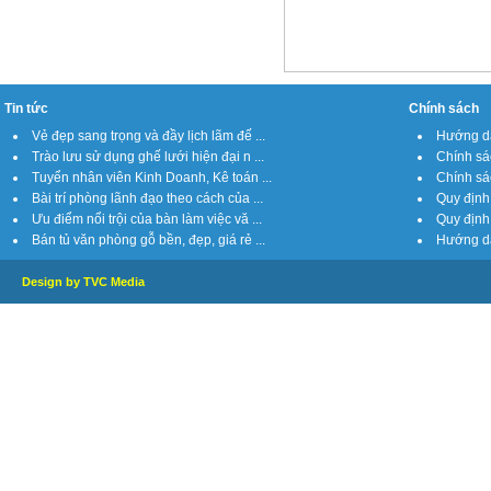
Tin tức
Chính sách
Vẻ đẹp sang trọng và đầy lịch lãm đế ...
Hướng dẫ
Trào lưu sử dụng ghế lưới hiện đại n ...
Chính sá
Tuyển nhân viên Kinh Doanh, Kê toán ...
Chính sách
Bài trí phòng lãnh đạo theo cách của ...
Quy định 
Ưu điểm nổi trội của bàn làm việc vă ...
Quy định 
Bán tủ văn phòng gỗ bền, đẹp, giá rẻ ...
Hướng dẫ
Design by TVC Media