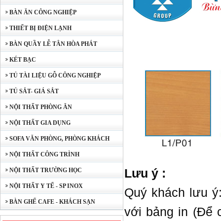
BÀN ĂN CÔNG NGHIỆP
THIẾT BỊ ĐIỆN LẠNH
BÀN QUẦY LỄ TÂN HÒA PHÁT
KÉT BẠC
TỦ TÀI LIỆU GỖ CÔNG NGHIỆP
TỦ SẮT- GIÁ SẮT
NỘI THẤT PHÒNG ĂN
NỘI THẤT GIA DỤNG
SOFA VĂN PHÒNG, PHÒNG KHÁCH
NỘI THẤT CÔNG TRÌNH
Lưu ý :
NỘI THẤT TRƯỜNG HỌC
NỘI THẤT Y TẾ - SP INOX
Quý khách lưu ý
BÀN GHẾ CAFE - KHÁCH SẠN
với bảng in (Để