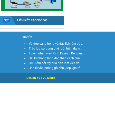
LIÊN KẾT FACEBOOK
Tin tức
Vẻ đẹp sang trọng và đầy lịch lãm đế ...
Trào lưu sử dụng ghế lưới hiện đại n ...
Tuyển nhân viên Kinh Doanh, Kê toán ...
Bài trí phòng lãnh đạo theo cách của ...
Ưu điểm nổi trội của bàn làm việc vă ...
Bán tủ văn phòng gỗ bền, đẹp, giá rẻ ...
Design by TVC Media