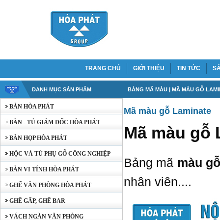
TRANG CHỦ
GIỚI THIỆU
TIN TỨC
S
DANH MỤC SẢN PHẨM
BẢNG MÃ MÀU
| MÃ MÀU GỖ LAM
BÀN HÒA PHÁT
Mã màu gỗ Laminate
BÀN - TỦ GIÁM ĐỐC HÒA PHÁT
Mã màu gỗ 
BÀN HỌP HÒA PHÁT
HỘC VÀ TỦ PHỤ GỖ CÔNG NGHIỆP
Bảng mã
màu gỗ
BÀN VI TÍNH HÒA PHÁT
nhân viên....
GHẾ VĂN PHÒNG HÒA PHÁT
GHẾ GẤP, GHẾ BAR
VÁCH NGĂN VĂN PHÒNG