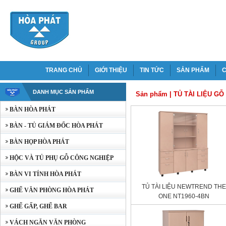
TRANG CHỦ
GIỚI THIỆU
TIN TỨC
SẢN PHẨM
C
DANH MỤC SẢN PHẨM
Sản phẩm
|
TỦ TÀI LIỆU G
BÀN HÒA PHÁT
BÀN - TỦ GIÁM ĐỐC HÒA PHÁT
BÀN HỌP HÒA PHÁT
HỘC VÀ TỦ PHỤ GỖ CÔNG NGHIỆP
BÀN VI TÍNH HÒA PHÁT
TỦ TÀI LIỆU NEWTREND THE
GHẾ VĂN PHÒNG HÒA PHÁT
ONE NT1960-4BN
GHẾ GẤP, GHẾ BAR
VÁCH NGĂN VĂN PHÒNG