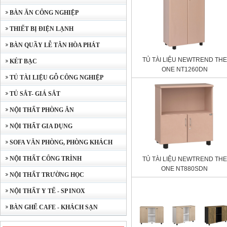
BÀN ĂN CÔNG NGHIỆP
THIẾT BỊ ĐIỆN LẠNH
BÀN QUẦY LỄ TÂN HÒA PHÁT
TỦ TÀI LIỆU NEWTREND THE
KÉT BẠC
ONE NT1260DN
TỦ TÀI LIỆU GỖ CÔNG NGHIỆP
TỦ SẮT- GIÁ SẮT
NỘI THẤT PHÒNG ĂN
NỘI THẤT GIA DỤNG
SOFA VĂN PHÒNG, PHÒNG KHÁCH
NỘI THẤT CÔNG TRÌNH
TỦ TÀI LIỆU NEWTREND THE
ONE NT880SDN
NỘI THẤT TRƯỜNG HỌC
NỘI THẤT Y TẾ - SP INOX
BÀN GHẾ CAFE - KHÁCH SẠN