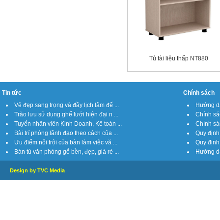
Tủ tài liệu thấp NT880
Tin tức
Chính sách
Vẻ đẹp sang trọng và đầy lịch lãm đế ...
Hướng dẫ
Trào lưu sử dụng ghế lưới hiện đại n ...
Chính sá
Tuyển nhân viên Kinh Doanh, Kê toán ...
Chính sách
Bài trí phòng lãnh đạo theo cách của ...
Quy định 
Ưu điểm nổi trội của bàn làm việc vă ...
Quy định 
Bán tủ văn phòng gỗ bền, đẹp, giá rẻ ...
Hướng dẫ
Design by TVC Media