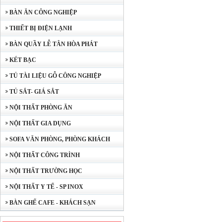
BÀN ĂN CÔNG NGHIỆP
THIẾT BỊ ĐIỆN LẠNH
BÀN QUẦY LỄ TÂN HÒA PHÁT
KÉT BẠC
TỦ TÀI LIỆU GỖ CÔNG NGHIỆP
TỦ SẮT- GIÁ SẮT
NỘI THẤT PHÒNG ĂN
NỘI THẤT GIA DỤNG
SOFA VĂN PHÒNG, PHÒNG KHÁCH
NỘI THẤT CÔNG TRÌNH
NỘI THẤT TRƯỜNG HỌC
NỘI THẤT Y TẾ - SP INOX
BÀN GHẾ CAFE - KHÁCH SẠN