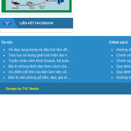
LIÊN KẾT FACEBOOK
Tin tức
Chính sách
Vẻ đẹp sang trọng và đầy lịch lãm đế ...
Hướng dẫ
Trào lưu sử dụng ghế lưới hiện đại n ...
Chính sá
Tuyển nhân viên Kinh Doanh, Kê toán ...
Chính sách
Bài trí phòng lãnh đạo theo cách của ...
Quy định 
Ưu điểm nổi trội của bàn làm việc vă ...
Quy định 
Bán tủ văn phòng gỗ bền, đẹp, giá rẻ ...
Hướng dẫ
Design by TVC Media