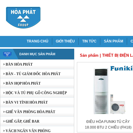
TRANG CHỦ
GIỚI THIỆU
TIN TỨC
SẢN PHẨM
C
DANH MỤC SẢN PHẨM
Sản phẩm
|
THIẾT BỊ ĐIỆN 
BÀN HÒA PHÁT
BÀN - TỦ GIÁM ĐỐC HÒA PHÁT
BÀN HỌP HÒA PHÁT
HỘC VÀ TỦ PHỤ GỖ CÔNG NGHIỆP
BÀN VI TÍNH HÒA PHÁT
GHẾ VĂN PHÒNG HÒA PHÁT
GHẾ GẤP, GHẾ BAR
ĐIỀU HÒA FUNIKI TỦ CÂY
18.000 BTU 2 CHIỀU (FH18)
VÁCH NGĂN VĂN PHÒNG