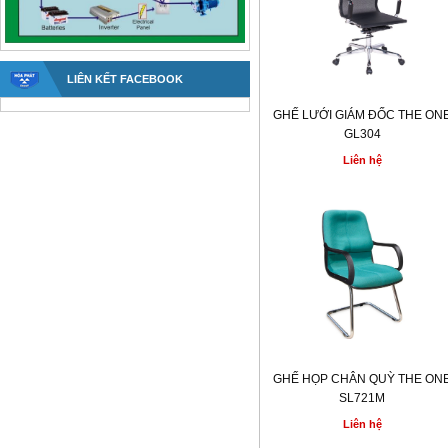
LIÊN KẾT FACEBOOK
GHẾ LƯỚI GIÁM ĐỐC THE ON
GL304
Liên hệ
GHẾ HỌP CHÂN QUỲ THE ON
SL721M
Liên hệ