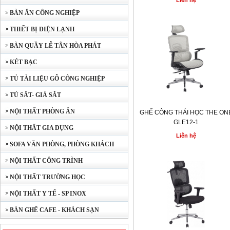
Liên hệ
BÀN ĂN CÔNG NGHIỆP
THIẾT BỊ ĐIỆN LẠNH
BÀN QUẦY LỄ TÂN HÒA PHÁT
KÉT BẠC
TỦ TÀI LIỆU GỖ CÔNG NGHIỆP
TỦ SẮT- GIÁ SẮT
NỘI THẤT PHÒNG ĂN
GHẾ CÔNG THÁI HỌC THE ON
GLE12-1
NỘI THẤT GIA DỤNG
Liên hệ
SOFA VĂN PHÒNG, PHÒNG KHÁCH
NỘI THẤT CÔNG TRÌNH
NỘI THẤT TRƯỜNG HỌC
NỘI THẤT Y TẾ - SP INOX
BÀN GHẾ CAFE - KHÁCH SẠN