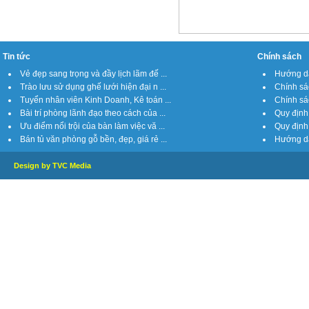
Tin tức
Chính sách
Vẻ đẹp sang trọng và đầy lịch lãm đế ...
Hướng dẫ
Trào lưu sử dụng ghế lưới hiện đại n ...
Chính sá
Tuyển nhân viên Kinh Doanh, Kê toán ...
Chính sách
Bài trí phòng lãnh đạo theo cách của ...
Quy định 
Ưu điểm nổi trội của bàn làm việc vă ...
Quy định 
Bán tủ văn phòng gỗ bền, đẹp, giá rẻ ...
Hướng dẫ
Design by TVC Media