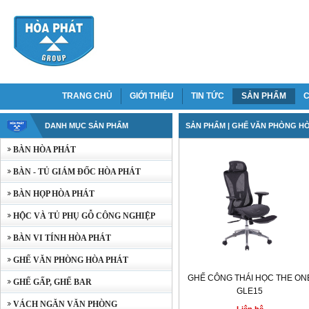
TRANG CHỦ
GIỚI THIỆU
TIN TỨC
SẢN PHẨM
C
DANH MỤC SẢN PHẨM
SẢN PHẨM
| GHẾ VĂN PHÒNG H
BÀN HÒA PHÁT
BÀN - TỦ GIÁM ĐỐC HÒA PHÁT
BÀN HỌP HÒA PHÁT
HỘC VÀ TỦ PHỤ GỖ CÔNG NGHIỆP
BÀN VI TÍNH HÒA PHÁT
GHẾ VĂN PHÒNG HÒA PHÁT
GHẾ CÔNG THÁI HỌC THE ON
GHẾ GẤP, GHẾ BAR
GLE15
VÁCH NGĂN VĂN PHÒNG