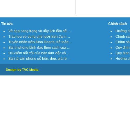
Tin tức
Chính sách
Vẻ đẹp sang trọng và đầy lịch lãm đế ...
Hướng dẫ
Trào lưu sử dụng ghế lưới hiện đại n ...
Chính sá
Tuyển nhân viên Kinh Doanh, Kê toán ...
Chính sách
Bài trí phòng lãnh đạo theo cách của ...
Quy định 
Ưu điểm nổi trội của bàn làm việc vă ...
Quy định 
Bán tủ văn phòng gỗ bền, đẹp, giá rẻ ...
Hướng dẫ
Design by TVC Media