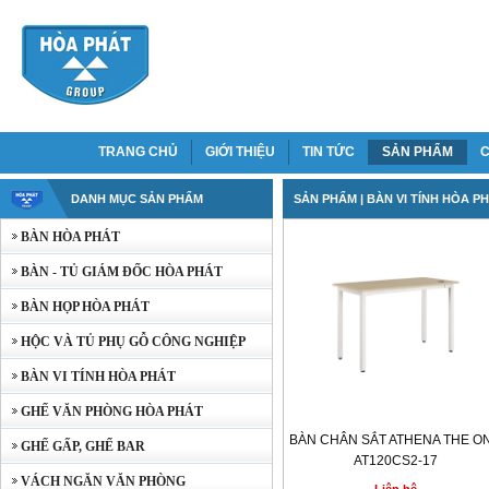
TRANG CHỦ
GIỚI THIỆU
TIN TỨC
SẢN PHẨM
C
DANH MỤC SẢN PHẨM
SẢN PHẨM
| BÀN VI TÍNH HÒA P
BÀN HÒA PHÁT
BÀN - TỦ GIÁM ĐỐC HÒA PHÁT
BÀN HỌP HÒA PHÁT
HỘC VÀ TỦ PHỤ GỖ CÔNG NGHIỆP
BÀN VI TÍNH HÒA PHÁT
GHẾ VĂN PHÒNG HÒA PHÁT
BÀN CHÂN SẮT ATHENA THE O
GHẾ GẤP, GHẾ BAR
AT120CS2-17
VÁCH NGĂN VĂN PHÒNG