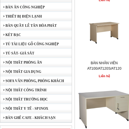
Liên hệ
BÀN ĂN CÔNG NGHIỆP
THIẾT BỊ ĐIỆN LẠNH
BÀN QUẦY LỄ TÂN HÒA PHÁT
KÉT BẠC
TỦ TÀI LIỆU GỖ CÔNG NGHIỆP
TỦ SẮT- GIÁ SẮT
NỘI THẤT PHÒNG ĂN
BÀN NHÂN VIÊN
AT100/AT120S/AT120
NỘI THẤT GIA DỤNG
Liên hệ
SOFA VĂN PHÒNG, PHÒNG KHÁCH
NỘI THẤT CÔNG TRÌNH
NỘI THẤT TRƯỜNG HỌC
NỘI THẤT Y TẾ - SP INOX
BÀN GHẾ CAFE - KHÁCH SẠN