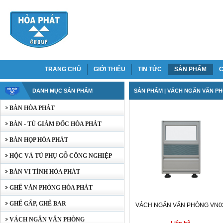
TRANG CHỦ
GIỚI THIỆU
TIN TỨC
SẢN PHẨM
C
DANH MỤC SẢN PHẨM
SẢN PHẨM
| VÁCH NGĂN VĂN P
BÀN HÒA PHÁT
BÀN - TỦ GIÁM ĐỐC HÒA PHÁT
BÀN HỌP HÒA PHÁT
HỘC VÀ TỦ PHỤ GỖ CÔNG NGHIỆP
BÀN VI TÍNH HÒA PHÁT
GHẾ VĂN PHÒNG HÒA PHÁT
GHẾ GẤP, GHẾ BAR
VÁCH NGĂN VĂN PHÒNG VN0
VÁCH NGĂN VĂN PHÒNG