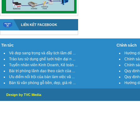
LIÊN KẾT FACEBOOK
Tin tức
Chính sách
Vẻ đẹp sang trọng và đầy lịch lãm đế ...
Hướng dẫ
Trào lưu sử dụng ghế lưới hiện đại n ...
Chính sá
Tuyển nhân viên Kinh Doanh, Kê toán ...
Chính sách
Bài trí phòng lãnh đạo theo cách của ...
Quy định 
Ưu điểm nổi trội của bàn làm việc vă ...
Quy định 
Bán tủ văn phòng gỗ bền, đẹp, giá rẻ ...
Hướng dẫ
Design by TVC Media