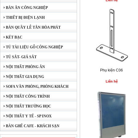
Liên hệ
BÀN ĂN CÔNG NGHIỆP
THIẾT BỊ ĐIỆN LẠNH
BÀN QUẦY LỄ TÂN HÒA PHÁT
KÉT BẠC
TỦ TÀI LIỆU GỖ CÔNG NGHIỆP
TỦ SẮT- GIÁ SẮT
NỘI THẤT PHÒNG ĂN
Phụ kiện C06
NỘI THẤT GIA DỤNG
Liên hệ
SOFA VĂN PHÒNG, PHÒNG KHÁCH
NỘI THẤT CÔNG TRÌNH
NỘI THẤT TRƯỜNG HỌC
NỘI THẤT Y TẾ - SP INOX
BÀN GHẾ CAFE - KHÁCH SẠN