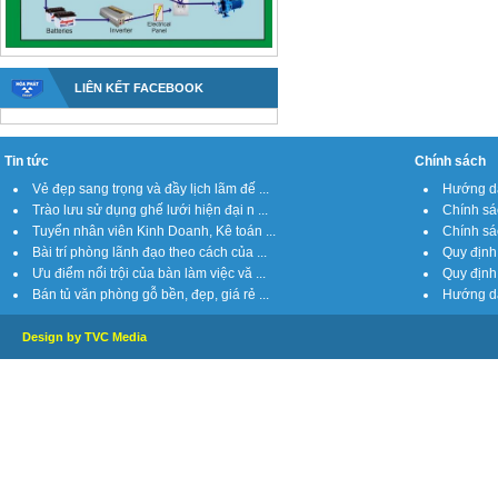
LIÊN KẾT FACEBOOK
Tin tức
Chính sách
Vẻ đẹp sang trọng và đầy lịch lãm đế ...
Hướng dẫ
Trào lưu sử dụng ghế lưới hiện đại n ...
Chính sá
Tuyển nhân viên Kinh Doanh, Kê toán ...
Chính sách
Bài trí phòng lãnh đạo theo cách của ...
Quy định 
Ưu điểm nổi trội của bàn làm việc vă ...
Quy định 
Bán tủ văn phòng gỗ bền, đẹp, giá rẻ ...
Hướng dẫ
Design by TVC Media