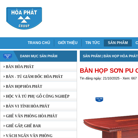
TRANG CHỦ
GIỚI THIỆU
TIN TỨC
SẢN PHẨM
C
DANH MỤC SẢN PHẨM
SẢN PHẨM
|
BÀN HỌP HÒA PHÁT
BÀN HÒA PHÁT
BÀN HỌP SƠN PU C
BÀN - TỦ GIÁM ĐỐC HÒA PHÁT
Tin đăng ngày: 21/10/2025 - Xem: 667
BÀN HỌP HÒA PHÁT
HỘC VÀ TỦ PHỤ GỖ CÔNG NGHIỆP
BÀN VI TÍNH HÒA PHÁT
GHẾ VĂN PHÒNG HÒA PHÁT
GHẾ GẤP, GHẾ BAR
VÁCH NGĂN VĂN PHÒNG