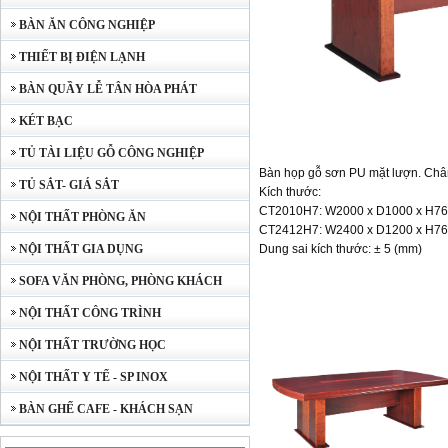
BÀN ĂN CÔNG NGHIỆP
THIẾT BỊ ĐIỆN LẠNH
BÀN QUẦY LỄ TÂN HÒA PHÁT
KÉT BẠC
TỦ TÀI LIỆU GỖ CÔNG NGHIỆP
Bàn họp gỗ sơn PU mặt lượn. Chân
TỦ SẮT- GIÁ SẮT
Kích thước:
CT2010H7: W2000 x D1000 x H7
NỘI THẤT PHÒNG ĂN
CT2412H7: W2400 x D1200 x H7
NỘI THẤT GIA DỤNG
Dung sai kích thước: ± 5 (mm)
SOFA VĂN PHÒNG, PHÒNG KHÁCH
NỘI THẤT CÔNG TRÌNH
NỘI THẤT TRƯỜNG HỌC
NỘI THẤT Y TẾ - SP INOX
BÀN GHẾ CAFE - KHÁCH SẠN