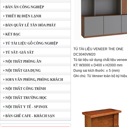
BÀN ĂN CÔNG NGHIỆP
THIẾT BỊ ĐIỆN LẠNH
BÀN QUẦY LỄ TÂN HÒA PHÁT
KÉT BẠC
TỦ TÀI LIỆU GỖ CÔNG NGHIỆP
TỦ TÀI LIỆU VENEER THE ONE
TỦ SẮT- GIÁ SẮT
DC3040VM20
Tủ tài liệu sử dụng chất liệu venee
NỘI THẤT PHÒNG ĂN
KT: W3000 x D400 x H2000 mm
NỘI THẤT GIA DỤNG
Dung sai kích thước: ± 5 (mm)
Ghi chú: Tủ Veneer toàn bộ ký hiệ
SOFA VĂN PHÒNG, PHÒNG KHÁCH
NỘI THẤT CÔNG TRÌNH
NỘI THẤT TRƯỜNG HỌC
NỘI THẤT Y TẾ - SP INOX
BÀN GHẾ CAFE - KHÁCH SẠN