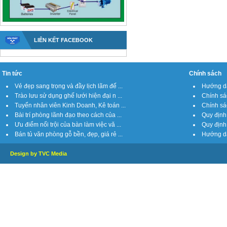
LIÊN KẾT FACEBOOK
Tin tức
Chính sách
Vẻ đẹp sang trọng và đầy lịch lãm đế ...
Hướng dẫ
Trào lưu sử dụng ghế lưới hiện đại n ...
Chính sá
Tuyển nhân viên Kinh Doanh, Kê toán ...
Chính sách
Bài trí phòng lãnh đạo theo cách của ...
Quy định 
Ưu điểm nổi trội của bàn làm việc vă ...
Quy định 
Bán tủ văn phòng gỗ bền, đẹp, giá rẻ ...
Hướng dẫ
Design by TVC Media