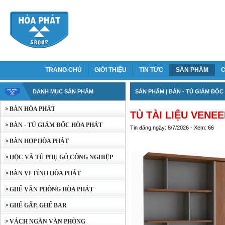
TRANG CHỦ
GIỚI THIỆU
TIN TỨC
SẢN PHẨM
C
DANH MỤC SẢN PHẨM
SẢN PHẨM
|
BÀN - TỦ GIÁM ĐỐC
BÀN HÒA PHÁT
TỦ TÀI LIỆU VENE
BÀN - TỦ GIÁM ĐỐC HÒA PHÁT
Tin đăng ngày: 8/7/2026 - Xem: 66
BÀN HỌP HÒA PHÁT
HỘC VÀ TỦ PHỤ GỖ CÔNG NGHIỆP
BÀN VI TÍNH HÒA PHÁT
GHẾ VĂN PHÒNG HÒA PHÁT
GHẾ GẤP, GHẾ BAR
VÁCH NGĂN VĂN PHÒNG