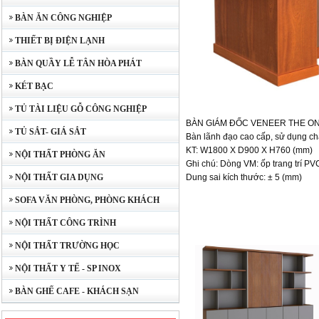
BÀN ĂN CÔNG NGHIỆP
THIẾT BỊ ĐIỆN LẠNH
BÀN QUẦY LỄ TÂN HÒA PHÁT
KÉT BẠC
TỦ TÀI LIỆU GỖ CÔNG NGHIỆP
BÀN GIÁM ĐỐC VENEER THE ON
TỦ SẮT- GIÁ SẮT
Bàn lãnh đạo cao cấp, sử dụng ch
KT: W1800 X D900 X H760 (mm)
NỘI THẤT PHÒNG ĂN
Ghi chú: Dòng VM: ốp trang trí PV
NỘI THẤT GIA DỤNG
Dung sai kích thước: ± 5 (mm)
SOFA VĂN PHÒNG, PHÒNG KHÁCH
NỘI THẤT CÔNG TRÌNH
NỘI THẤT TRƯỜNG HỌC
NỘI THẤT Y TẾ - SP INOX
BÀN GHẾ CAFE - KHÁCH SẠN