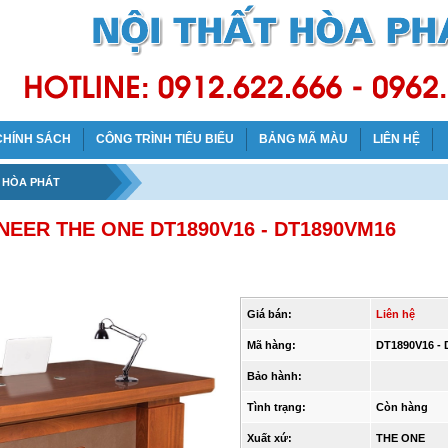
CHÍNH SÁCH
CÔNG TRÌNH TIÊU BIỂU
BẢNG MÃ MÀU
LIÊN HỆ
C HÒA PHÁT
EER THE ONE DT1890V16 - DT1890VM16
Giá bán:
Liên hệ
Mã hàng:
DT1890V16 -
Bảo hành:
Tình trạng:
Còn hàng
Xuất xứ:
THE ONE