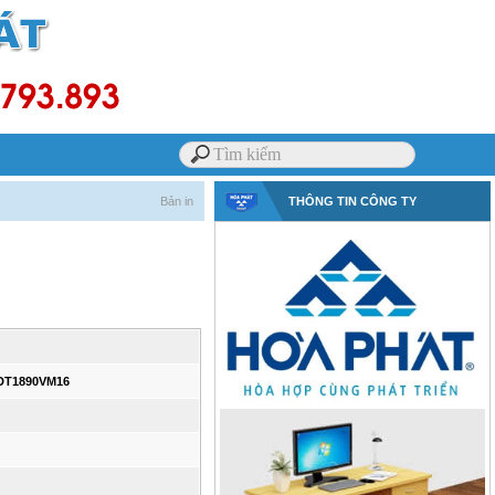
Bản in
THÔNG TIN CÔNG TY
 DT1890VM16