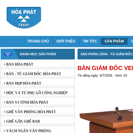
TRANG CHỦ
GIỚI THIỆU
TIN TỨC
SẢN PHẨM
DANH MỤC SẢN PHẨM
SẢN PHẨM
|
BÀN - TỦ GIÁM ĐỐ
BÀN HÒA PHÁT
BÀN GIÁM ĐỐC VEN
BÀN - TỦ GIÁM ĐỐC HÒA PHÁT
Tin đăng ngày: 8/7/2026 - Xem: 63
BÀN HỌP HÒA PHÁT
HỘC VÀ TỦ PHỤ GỖ CÔNG NGHIỆP
BÀN VI TÍNH HÒA PHÁT
GHẾ VĂN PHÒNG HÒA PHÁT
GHẾ GẤP, GHẾ BAR
VÁCH NGĂN VĂN PHÒNG