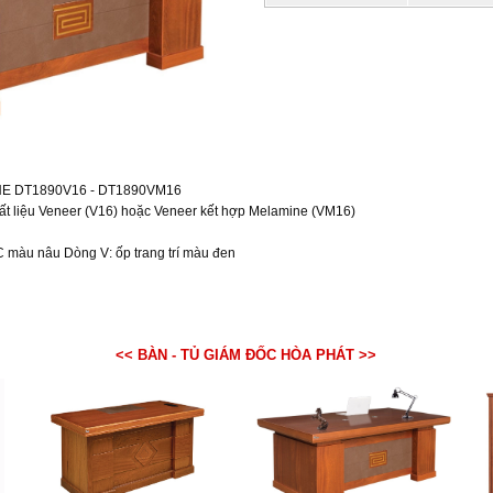
E DT1890V16 - DT1890VM16
ất liệu Veneer (V16) hoặc Veneer kết hợp Melamine (VM16)
C màu nâu Dòng V: ốp trang trí màu đen
<< BÀN - TỦ GIÁM ĐỐC HÒA PHÁT >>