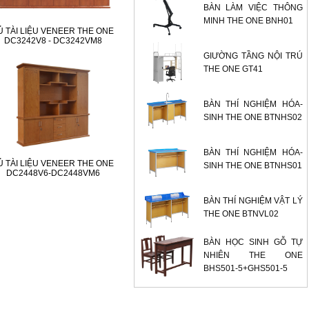
BÀN LÀM VIỆC THÔNG
MINH THE ONE BNH01
Ủ TÀI LIỆU VENEER THE ONE
DC3242V8 - DC3242VM8
GIƯỜNG TẦNG NỘI TRÚ
THE ONE GT41
BÀN THÍ NGHIỆM HÓA-
SINH THE ONE BTNHS02
BÀN THÍ NGHIỆM HÓA-
Ủ TÀI LIỆU VENEER THE ONE
SINH THE ONE BTNHS01
DC2448V6-DC2448VM6
BÀN THÍ NGHIỆM VẬT LÝ
THE ONE BTNVL02
BÀN HỌC SINH GỖ TỰ
NHIÊN THE ONE
BHS501-5+GHS501-5