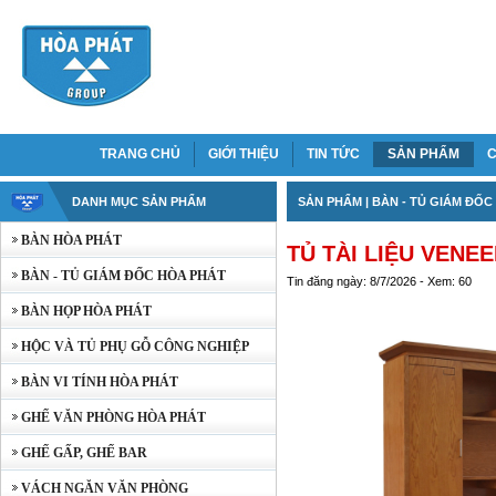
TRANG CHỦ
GIỚI THIỆU
TIN TỨC
SẢN PHẨM
C
DANH MỤC SẢN PHẨM
SẢN PHẨM
|
BÀN - TỦ GIÁM ĐỐC
BÀN HÒA PHÁT
TỦ TÀI LIỆU VENE
BÀN - TỦ GIÁM ĐỐC HÒA PHÁT
Tin đăng ngày: 8/7/2026 - Xem: 60
BÀN HỌP HÒA PHÁT
HỘC VÀ TỦ PHỤ GỖ CÔNG NGHIỆP
BÀN VI TÍNH HÒA PHÁT
GHẾ VĂN PHÒNG HÒA PHÁT
GHẾ GẤP, GHẾ BAR
VÁCH NGĂN VĂN PHÒNG