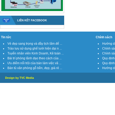
LIÊN KẾT FACEBOOK
Tin tức
Chính sách
Vẻ đẹp sang trọng và đầy lịch lãm đế ...
Hướng dẫ
Trào lưu sử dụng ghế lưới hiện đại n ...
Chính sá
Tuyển nhân viên Kinh Doanh, Kê toán ...
Chính sách
Bài trí phòng lãnh đạo theo cách của ...
Quy định 
Ưu điểm nổi trội của bàn làm việc vă ...
Quy định 
Bán tủ văn phòng gỗ bền, đẹp, giá rẻ ...
Hướng dẫ
Design by TVC Media