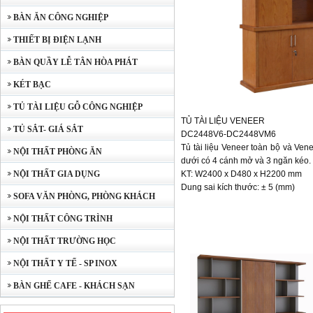
BÀN ĂN CÔNG NGHIỆP
THIẾT BỊ ĐIỆN LẠNH
BÀN QUẦY LỄ TÂN HÒA PHÁT
KÉT BẠC
TỦ TÀI LIỆU GỖ CÔNG NGHIỆP
TỦ TÀI LIỆU VENEER
TỦ SẮT- GIÁ SẮT
DC2448V6-DC2448VM6
Tủ tài liệu Veneer toàn bộ và Ven
NỘI THẤT PHÒNG ĂN
dưới có 4 cánh mở và 3 ngăn kéo.
NỘI THẤT GIA DỤNG
KT: W2400 x D480 x H2200 mm
Dung sai kích thước: ± 5 (mm)
SOFA VĂN PHÒNG, PHÒNG KHÁCH
NỘI THẤT CÔNG TRÌNH
NỘI THẤT TRƯỜNG HỌC
NỘI THẤT Y TẾ - SP INOX
BÀN GHẾ CAFE - KHÁCH SẠN