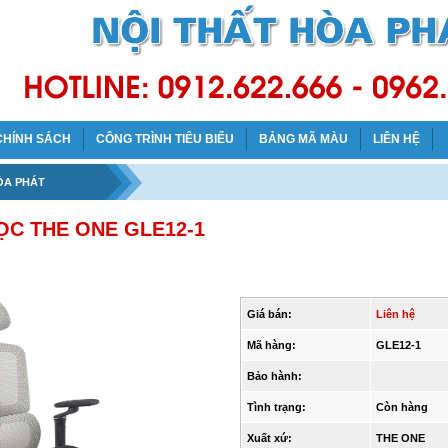
CHÍNH SÁCH
CÔNG TRÌNH TIÊU BIỂU
BẢNG MÃ MÀU
LIÊN HỆ
ÒA PHÁT
ỌC THE ONE GLE12-1
Giá bán:
Liên hệ
Mã hàng:
GLE12-1
Bảo hành:
Tình trạng:
Còn hàng
Xuất xứ:
THE ONE