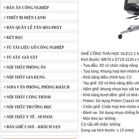
BÀN ĂN CÔNG NGHIỆP
THIẾT BỊ ĐIỆN LẠNH
BÀN QUẦY LỄ TÂN HÒA PHÁT
KÉT BẠC
TỦ TÀI LIỆU GỖ CÔNG NGHIỆP
GHẾ CÔNG THÁI HỌC GLE12-1 Mà
TỦ SẮT- GIÁ SẮT
Kích thước: W670 x D710-1120 x
- Tựa đầu: 3D có chức năng nâng 
NỘI THẤT PHÒNG ĂN
- Tựa lưng: Khung hợp kim nhôm kế
NỘI THẤT GIA DỤNG
- Khả năng điều chỉnh tựa: Có
- Tay ghế: 5D có khả năng điều chỉ
SOFA VĂN PHÒNG, PHÒNG KHÁCH
- Nệm ghế: khung nhựa bọc vải lướ
- Khả năng trượt đệm: ghế có khả 
NỘI THẤT CÔNG TRÌNH
- Piston: Sử dụng Piston Class3 
- Chân ghế: Chân hợp kim nhôm s
NỘI THẤT TRƯỜNG HỌC
- Bánh xe: Sử dụng nhựa chống ồn
NỘI THẤT Y TẾ - SP INOX
- Móc treo áo: không -
Cơ cấu để chân: không
BÀN GHẾ CAFE - KHÁCH SẠN
Dung sai kích thước: ± 15 (mm)