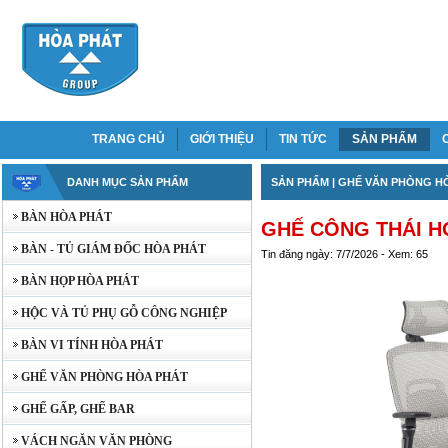
TRANG CHỦ
GIỚI THIỆU
TIN TỨC
SẢN PHẨM
DANH MỤC SẢN PHẨM
SẢN PHẨM
|
GHẾ VĂN PHÒNG H
BÀN HÒA PHÁT
GHẾ CÔNG THÁI H
BÀN - TỦ GIÁM ĐỐC HÒA PHÁT
Tin đăng ngày: 7/7/2026 - Xem: 65
BÀN HỌP HÒA PHÁT
HỘC VÀ TỦ PHỤ GỖ CÔNG NGHIỆP
BÀN VI TÍNH HÒA PHÁT
GHẾ VĂN PHÒNG HÒA PHÁT
GHẾ GẤP, GHẾ BAR
VÁCH NGĂN VĂN PHÒNG